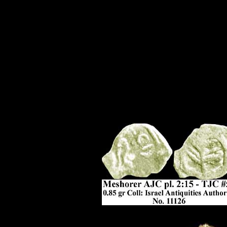
.
.
..