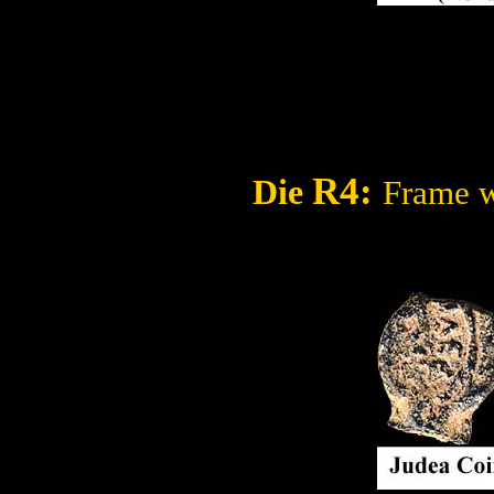
R4:
Die
Frame w