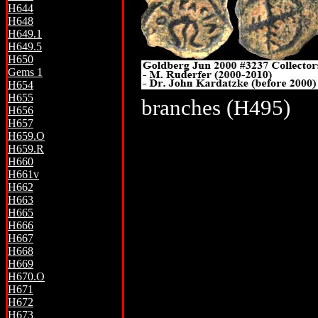
H644
H648
H649.1
H649.5
H650
Gems 1
H654
H655
branches (H495)
H656
H657
H659.O
H659.R
H660
H661v
H662
H663
H665
H666
H667
H668
H669
H670.O
H671
H672
H673