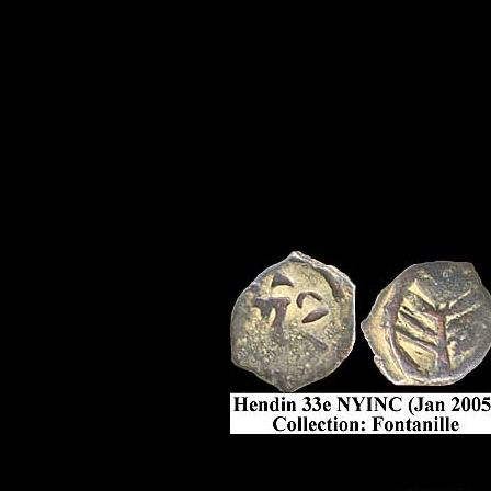
.
.
.