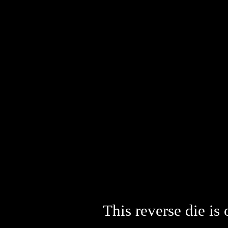
This reverse die is