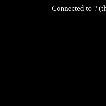
Connected to ? (th