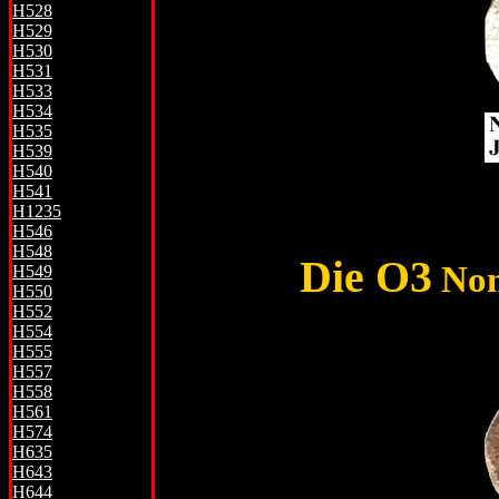
H528
H529
H530
H531
H533
H534
H535
H539
H540
H541
H1235
H546
H548
Die
O3
Non 
H549
H550
H552
H554
H555
H557
H558
H561
H574
H635
H643
H644