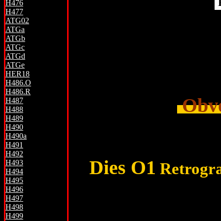
H476
H477
ATG02
ATGa
ATGb
ATGc
ATGd
ATGe
HER18
H486.O
H486.R
Obve
H487
H488
H489
H490
H490a
H491
H492
Dies
O1
H493
Retrogra
H494
H495
H496
H497
H498
H499