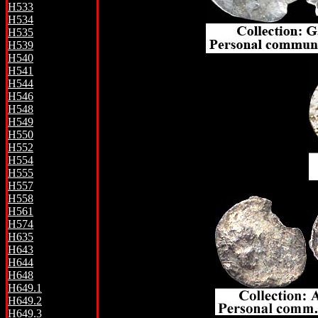
H533
H534
H535
H539
H540
H541
H544
H546
H548
H549
H550
H552
H554
H555
H557
H558
H561
H574
H635
H643
H644
H648
H649.1
H649.2
H649.3