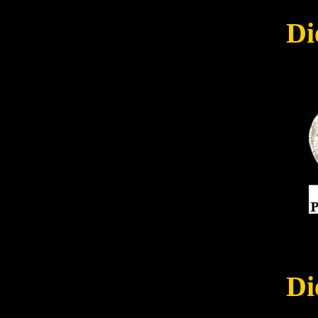
Di
Di