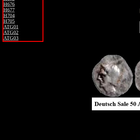
H676
H677
H704
H705
ATG01
ATG02
ATG03