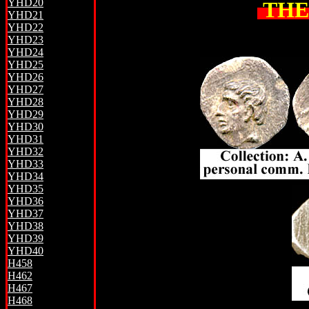
YHD20
THE
YHD21
YHD22
YHD23
YHD24
YHD25
YHD26
YHD27
YHD28
YHD29
YHD30
YHD31
YHD32
YHD33
YHD34
YHD35
YHD36
YHD37
YHD38
YHD39
YHD40
H458
H462
H467
H468