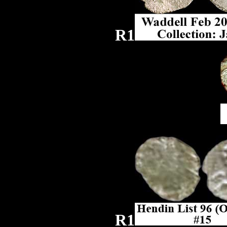
R1
R1