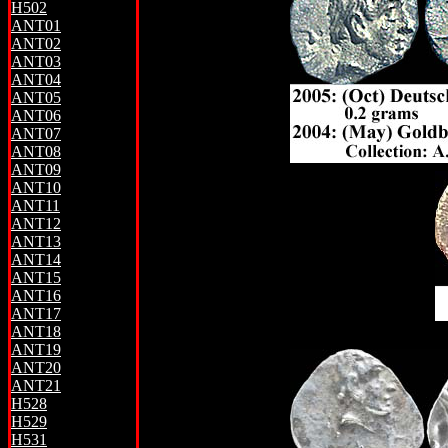
H502
ANT01
ANT02
ANT03
ANT04
ANT05
ANT06
ANT07
ANT08
ANT09
ANT10
ANT11
ANT12
ANT13
ANT14
ANT15
ANT16
ANT17
ANT18
ANT19
ANT20
ANT21
H528
H529
H531