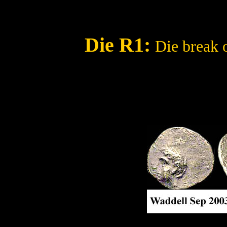
Die
R1:
Die break o