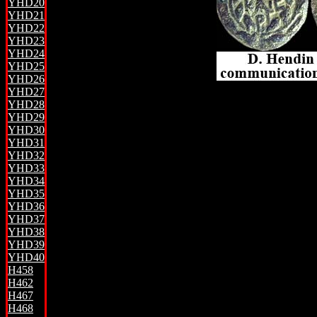
YHD20
YHD21
YHD22
YHD23
YHD24
YHD25
YHD26
YHD27
YHD28
YHD29
YHD30
YHD31
YHD32
YHD33
YHD34
YHD35
YHD36
YHD37
YHD38
YHD39
YHD40
H458
H462
H467
H468