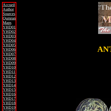
Accueil
Author
Sources
Qumran
Maps
YHD01
YHD02
YHD03
YHD04
YHD05
ANT
YHD06
YHD07
YHD08
YHD09
YHD10
YHD11
YHD12
YHD13
YHD14
YHD15
YHD16
YHD17
YHD18
YHD19