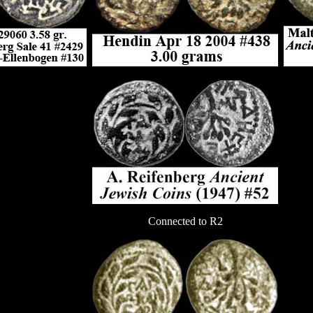
Connected to R2