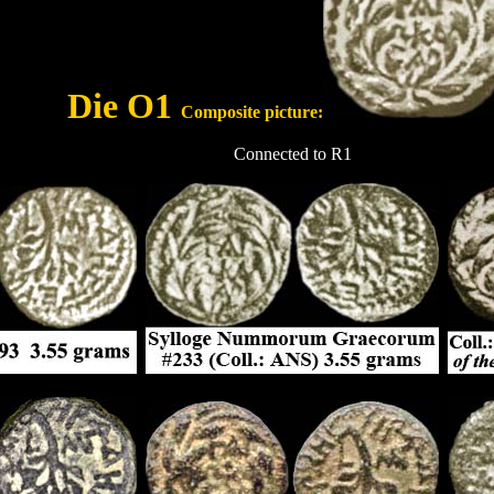
Die
O1
Composite picture:
Connected to R1