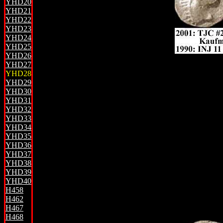
YHD20
YHD21
YHD22
YHD23
YHD24
YHD25
YHD26
YHD27
YHD28
YHD29
YHD30
YHD31
YHD32
YHD33
YHD34
YHD35
YHD36
YHD37
YHD38
YHD39
YHD40
H458
H462
H467
H468