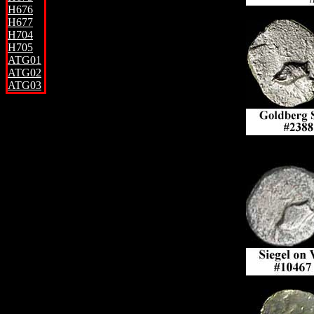
H676
H677
H704
H705
ATG01
ATG02
ATG03