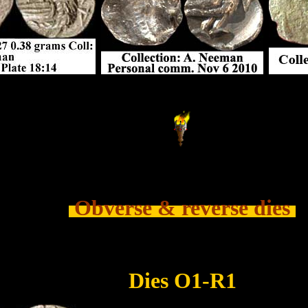
.......
.....
Obverse & reverse dies
...
Dies
O1-R1