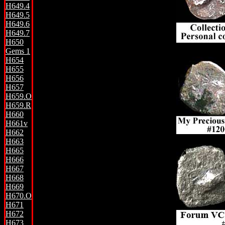
H649.4
H649.5
H649.6
H649.7
H650
Gems 1
H654
H655
H656
H657
H659.O
H659.R
H660
H661v
H662
H663
H665
H666
H667
H668
H669
H670.O
H671
H672
H673