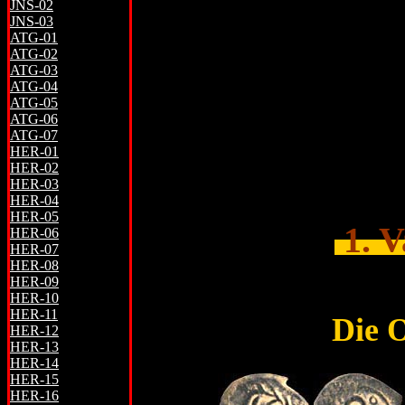
JNS-02
JNS-03
ATG-01
ATG-02
ATG-03
ATG-04
ATG-05
ATG-06
ATG-07
HER-01
HER-02
HER-03
HER-04
HER-05
1. V
HER-06
HER-07
HER-08
HER-09
HER-10
HER-11
Die
HER-12
HER-13
HER-14
HER-15
HER-16