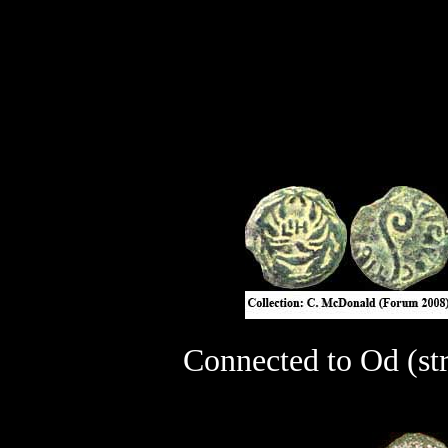
Connected to Od (str