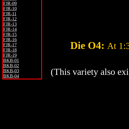
FJR-09
FJR-10
FJR-11
FJR-12
FJR-13
FJR-14
FJR-15
FJR-16
Die
O4
:
At 1:3
FJR-17
FJR-18
FJR-19
BKB-01
BKB-02
(This variety also exi
BKB-03
BKB-04