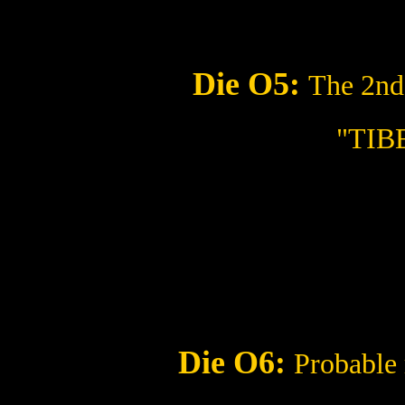
Die
O5
:
The 2nd 
"TIB
Die
O6:
Probable 