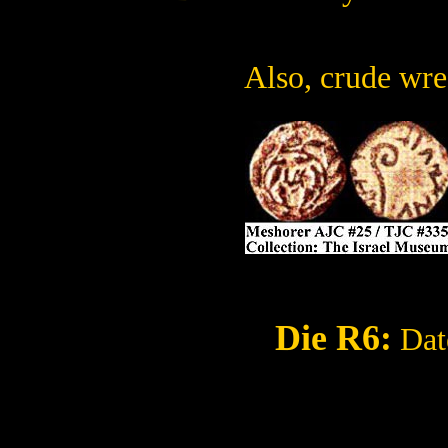
Also, crude
wrea
Die
R6
:
Dat