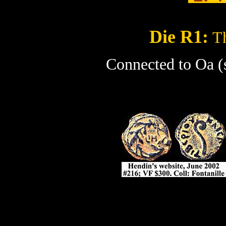
Die
R1
:
T
Connected to Oa (s