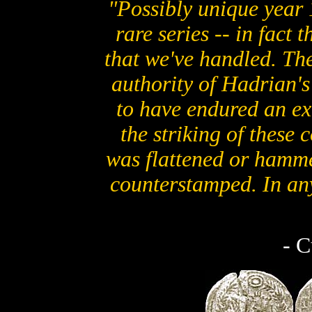
"Possibly unique year 
rare series -- in fact
that we've handled. Th
authority of Hadrian's
to have endured an ex
the striking of these
was flattened or hammer
counterstamped. In any
.
- C