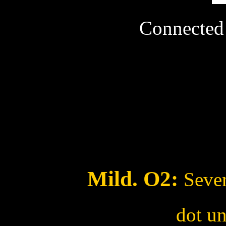
Connected
Mild.
O2:
Seven
dot un