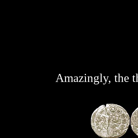
Amazingly, the t