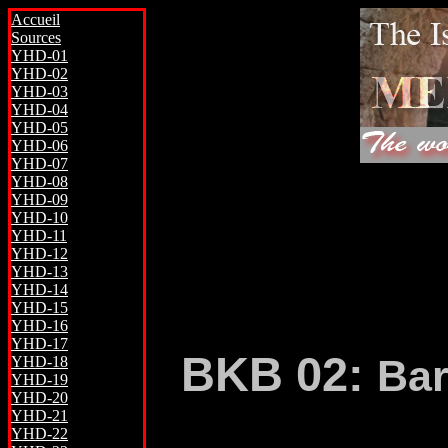
Accueil
Sources
YHD-01
YHD-02
YHD-03
YHD-04
YHD-05
YHD-06
YHD-07
YHD-08
YHD-09
YHD-10
YHD-11
YHD-12
YHD-13
YHD-14
YHD-15
YHD-16
YHD-17
BKB 02
:
Bar
YHD-18
YHD-19
YHD-20
YHD-21
YHD-22